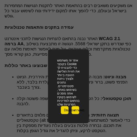
אנו משקיעים משאבים רבים בהתאמת האתר לתקנות הנגישות המחמירות
בישראל ובעולם, כדי להפוך אותו למקום ידידותי ונוח לשימוש עבור כל
גולש.
עמידה בתקנים והתאמות טכנולוגיות
WCAG 2.1
האתר נבנה בהתאם להנחיות הנגישות לתכני אינטרנט
, כפי שנדרש בתקן ישראלי 5568. הנגשה זו מתבצעת בשילוב
ברמה AA
טכנולוגיות מתקדמות וכלים ייעודיים, על מנת לאפשר תאימות מלאה עם
מגוון רחב של טכנולוגיות מסייעות, כגון קוראי מסך.
אתר זה משתמש
בקובצי Cookie
התאמות מרכזיות שבוצעו באתר כוללות:
כדי להבטיח לך
את חווית הגלישה
הטובה ביותר
מבנה וניווט:
מבנה האתר אורגן בצורה הגיונית והיררכית. הניווט
ולצורך ניתוח
הפנימי פשוט, ברור וניתן לביצוע באמצעות מקלדת בלבד, ללא
נתונים
סטטיסטיים.
צורך בעכבר.
בשימוש באתר,
אתה מסכים
לשימוש בקוקיז
תוכן טקסטואלי:
כל הטקסטים באתר נכתבו בשפה פשוטה וקלה
בהתאם למדיניות
להבנה.
הפרטיות שלנו.
מאשרת
Disallow
תצוגה חזותית:
תמונות ואלמנטים גרפיים מלווים בתיאורים
טקסטואליים (alt text) כדי לאפשר למשתמשים לקויי ראייה להבין
את תוכנם. נבחרה פלטת צבעים בעלת ניגודיות מספקת בין
הטקסט לרקע, וניתן להגדיל את גודל הגופן בקלות.