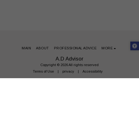
MAIN
ABOUT
PROFESSIONAL ADVICE
MORE
A.D Advisor
Copyright © 2026 All rights reserved
Terms of Use
|
privacy
|
Accessibility
SUBSCRIBE